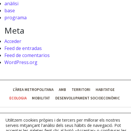
anàlisi
base
programa
Meta
Acceder
Feed de entradas
Feed de comentarios
WordPress.org
L'ÀREA METROPOLITANA
AMB
TERRITORI
HABITATGE
ECOLOGIA
MOBILITAT
DESENVOLUPAMENT SOCIOECONÒMIC
Utilitzem cookies pròpies i de tercers per millorar els nostres
serveis mitjançant l'anàlisi dels seus hàbits de navegació. Pot
acceptar les galetes fent clic al botó «Acceptar» o configurar-les